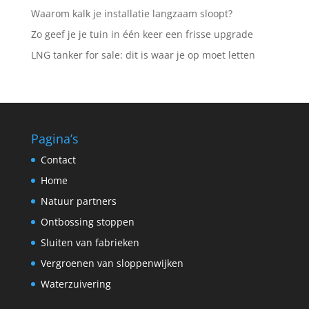
Waarom kalk je installatie langzaam sloopt?
Zo geef je je tuin in één keer een frisse upgrade
LNG tanker for sale: dit is waar je op moet letten
Pagina’s
Contact
Home
Natuur partners
Ontbossing stoppen
Sluiten van fabrieken
Vergroenen van sloppenwijken
Waterzuivering