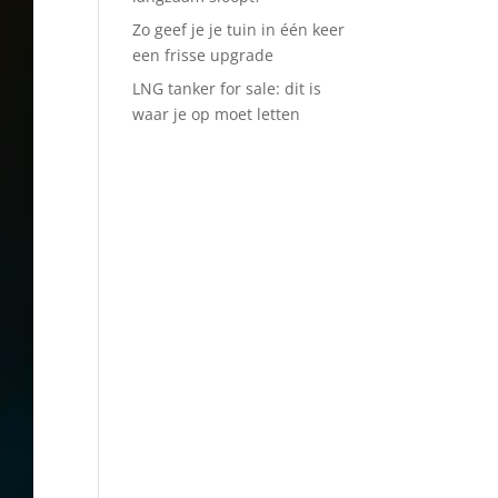
Zo geef je je tuin in één keer
een frisse upgrade
LNG tanker for sale: dit is
waar je op moet letten