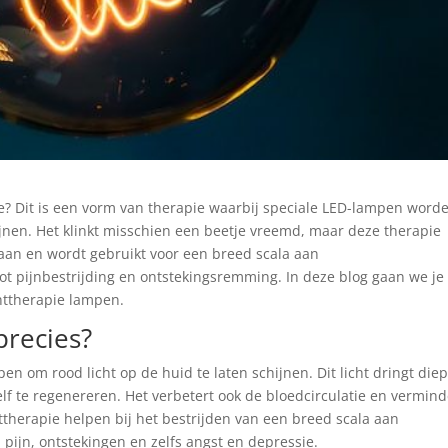
e? Dit is een vorm van therapie waarbij speciale LED-lampen word
ijnen. Het klinkt misschien een beetje vreemd, maar deze therapie
taan en wordt gebruikt voor een breed scala aan
t pijnbestrijding en ontstekingsremming. In deze blog gaan we je
chttherapie lampen.
precies?
n om rood licht op de huid te laten schijnen. Dit licht dringt diep
lf te regenereren. Het verbetert ook de bloedcirculatie en vermind
ttherapie helpen bij het bestrijden van een breed scala aan
ijn, ontstekingen en zelfs angst en depressie.