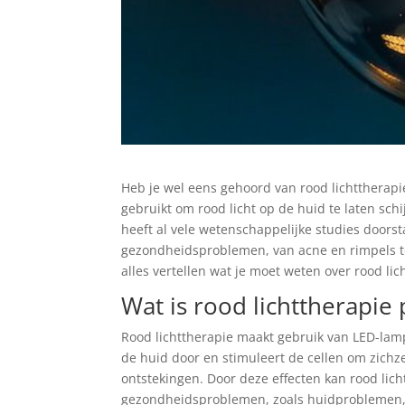
Heb je wel eens gehoord van rood lichttherapi
gebruikt om rood licht op de huid te laten sch
heeft al vele wetenschappelijke studies doors
gezondheidsproblemen, van acne en rimpels to
alles vertellen wat je moet weten over rood li
Wat is rood lichttherapie 
Rood lichttherapie maakt gebruik van LED-lampe
de huid door en stimuleert de cellen om zichze
ontstekingen. Door deze effecten kan rood lich
gezondheidsproblemen, zoals huidproblemen, p