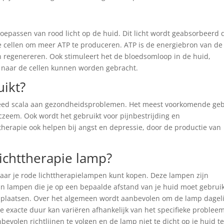
toepassen van rood licht op de huid. Dit licht wordt geabsorbeerd 
e cellen om meer ATP te produceren. ATP is de energiebron van de 
kan regenereren. Ook stimuleert het de bloedsomloop in de huid,
 naar de cellen kunnen worden gebracht.
ikt?
breed scala aan gezondheidsproblemen. Het meest voorkomende geb
czeem. Ook wordt het gebruikt voor pijnbestrijding en
herapie ook helpen bij angst en depressie, door de productie van
ichttherapie lamp?
aar je rode lichttherapielampen kunt kopen. Deze lampen zijn
ijn lampen die je op een bepaalde afstand van je huid moet gebrui
nt plaatsen. Over het algemeen wordt aanbevolen om de lamp dageli
 exacte duur kan variëren afhankelijk van het specifieke problee
bevolen richtlijnen te volgen en de lamp niet te dicht op je huid t