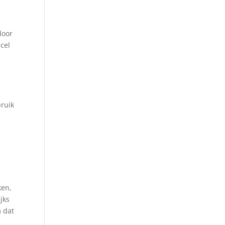
door
cel
ruik
ken,
jks
m dat
e