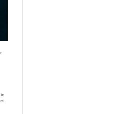
en
 in
ert