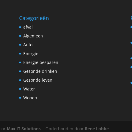
Categorieën
afval
Algemeen
Auto
Energie
Energie besparen
Gezonde drinken
Gezonde leven
Water
Wonen
door
Max IT Solutions
| Onderhouden door
Rene Lobbe