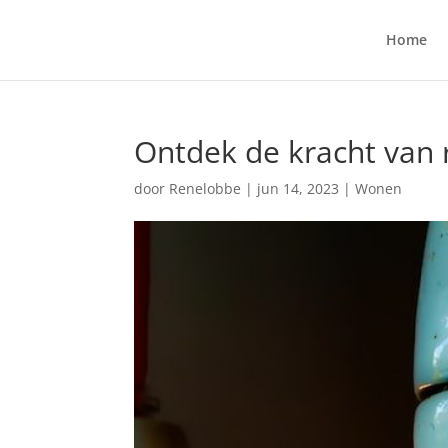
Home
Ontdek de kracht van 
door
Renelobbe
|
jun 14, 2023
|
Wonen