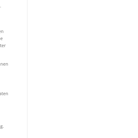
.
en
je
ter
unnen
aten
g.