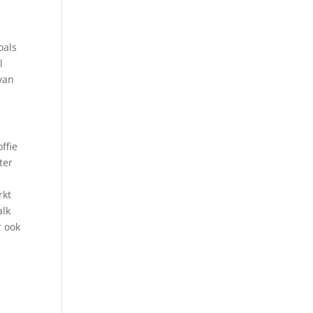
oals
l
 van
ffie
ter
rkt
alk
r ook