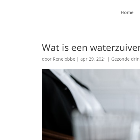
Home
Wat is een waterzuive
door
Renelobbe
|
apr 29, 2021
|
Gezonde dri