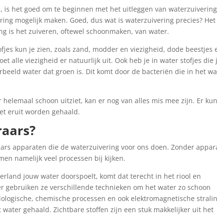
, is het goed om te beginnen met het uitleggen van waterzuivering
ring mogelijk maken. Goed, dus wat is waterzuivering precies? Het
ing is het zuiveren, oftewel schoonmaken, van water.
tofjes kun je zien, zoals zand, modder en viezigheid, dode beestjes 
t alle viezigheid er natuurlijk uit. Ook heb je in water stofjes die 
orbeeld water dat groen is. Dit komt door de bacteriën die in het wa
er helemaal schoon uitziet, kan er nog van alles mis mee zijn. Er k
oet eruit worden gehaald.
raars?
raars apparaten die de waterzuivering voor ons doen. Zonder appar
men namelijk veel processen bij kijken.
derland jouw water doorspoelt, komt dat terecht in het riool en
Hier gebruiken ze verschillende technieken om het water zo schoon
biologische, chemische processen en ook elektromagnetische stralin
t water gehaald. Zichtbare stoffen zijn een stuk makkelijker uit het