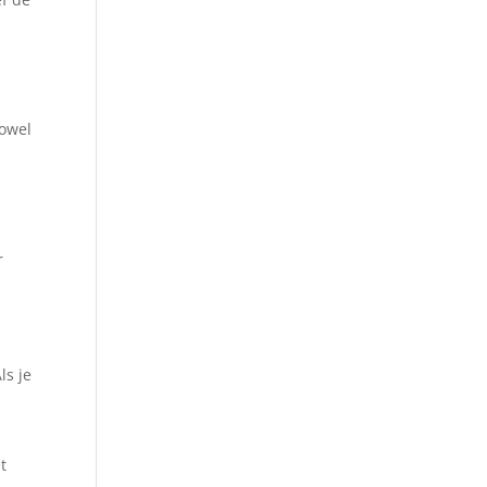
zowel
n
r
ls je
t