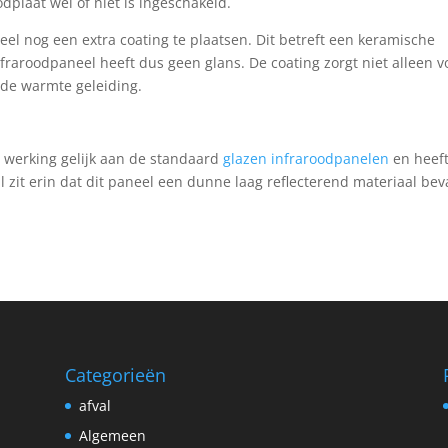
dplaat wel of niet is ingeschakeld.
el nog een extra coating te plaatsen. Dit betreft een keramische
nfraroodpaneel heeft dus geen glans. De coating zorgt niet alleen v
ede warmte geleiding.
werking gelijk aan de standaard
glazen infraroodpanelen
en heef
l zit erin dat dit paneel een dunne laag reflecterend materiaal bev
Categorieën
afval
Algemeen