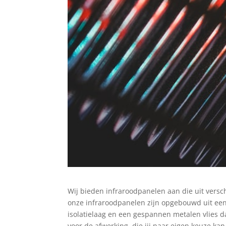
Wij bieden
infraroodpanelen aan die uit versc
onze infraroodpanelen zijn opgebouwd uit een
isolatielaag en een
gespannen metalen vlies da
voor de afwerking, die jij naar eigen keuze k