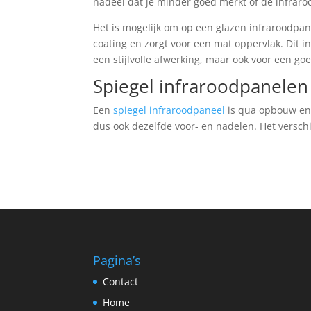
nadeel dat je minder goed merkt of de infraroo
Het is mogelijk om op een glazen infraroodpane
coating en zorgt voor een mat oppervlak. Dit i
een stijlvolle afwerking, maar ook voor een go
Spiegel infraroodpanelen
Een
spiegel infraroodpaneel
is qua opbouw en 
dus ook dezelfde voor- en nadelen. Het verschi
Pagina’s
Contact
Home