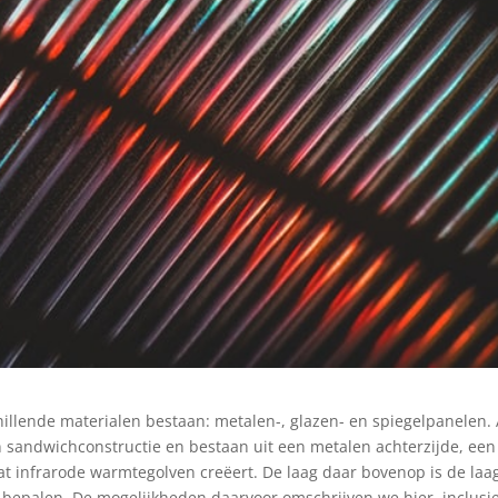
hillende materialen bestaan: metalen-, glazen- en spiegelpanelen. 
 sandwichconstructie en bestaan uit een metalen achterzijde, een
t infrarode warmtegolven creëert. De laag daar bovenop is de laa
an bepalen. De mogelijkheden daarvoor
omschrijven we hier, inclusi